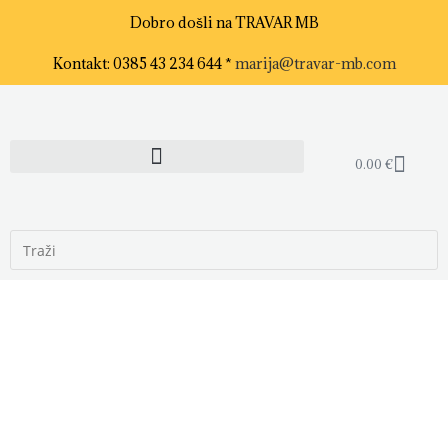
Dobro došli na TRAVAR MB
Kontakt: 0385 43 234 644 *
marija@travar-mb.com
0.00
€