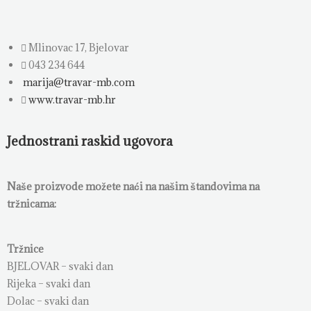
Mlinovac 17, Bjelovar
043 234 644
marija@travar-mb.com
www.travar-mb.hr
Jednostrani raskid ugovora
Naše proizvode možete naći na našim štandovima na
tržnicama:
Tržnice
BJELOVAR – svaki dan
Rijeka – svaki dan
Dolac – svaki dan