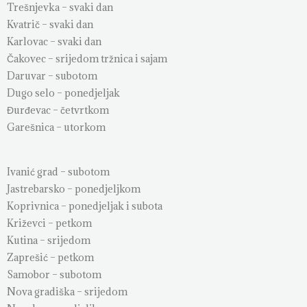
Trešnjevka – svaki dan
Kvatrič – svaki dan
Karlovac – svaki dan
Čakovec – srijedom tržnica i sajam
Daruvar – subotom
Dugo selo – ponedjeljak
Đurđevac – četvrtkom
Garešnica – utorkom
Ivanić grad – subotom
Jastrebarsko – ponedjeljkom
Koprivnica – ponedjeljak i subota
Križevci – petkom
Kutina – srijedom
Zaprešić – petkom
Samobor – subotom
Nova gradiška – srijedom