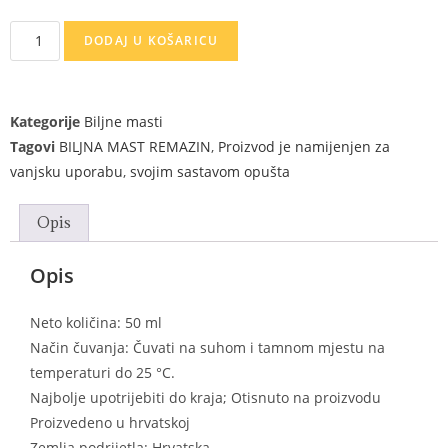
DODAJ U KOŠARICU
Kategorije
Biljne masti
Tagovi
BILJNA MAST REMAZIN
,
Proizvod je namijenjen za
vanjsku uporabu
,
svojim sastavom opušta
Opis
Opis
Neto količina: 50 ml
Način čuvanja: Čuvati na suhom i tamnom mjestu na
temperaturi do 25 °C.
Najbolje upotrijebiti do kraja; Otisnuto na proizvodu
Proizvedeno u hrvatskoj
Zemlja podrijetla: Hrvatska