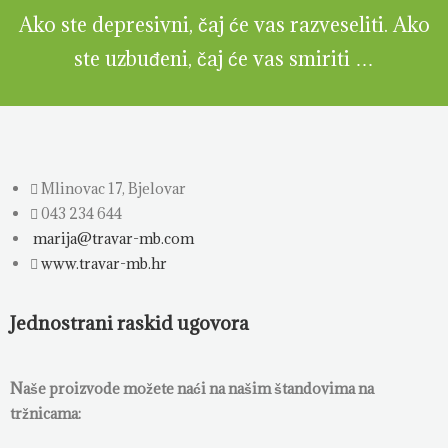
Ako ste depresivni, čaj će vas razveseliti. Ako
ste uzbuđeni, čaj će vas smiriti …
Mlinovac 17, Bjelovar
043 234 644
marija@travar-mb.com
www.travar-mb.hr
Jednostrani raskid ugovora
Naše proizvode možete naći na našim štandovima na
tržnicama: