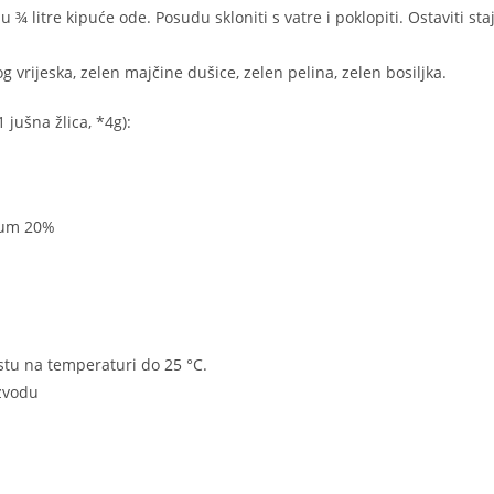
u ¾ litre kipuće ode. Posudu skloniti s vatre i poklopiti. Ostaviti staj
kog vrijeska, zelen majčine dušice, zelen pelina, zelen bosiljka.
 jušna žlica, *4g):
lium 20%
tu na temperaturi do 25 °C.
izvodu