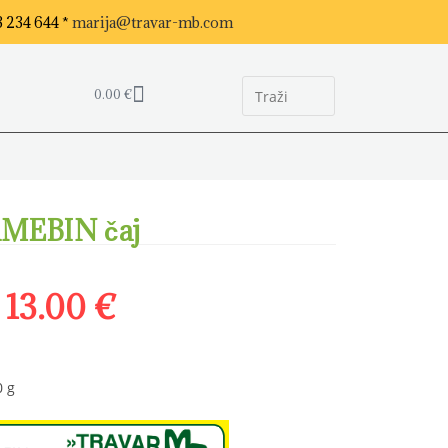
3 234 644 *
marija@travar-mb.com
0.00
€
MEBIN čaj
13.00
€
0 g