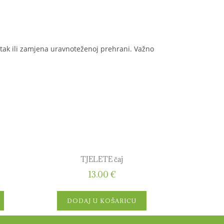
tak ili zamjena uravnoteženoj prehrani. Važno
TJELETE čaj
13.00
€
DODAJ U KOŠARICU