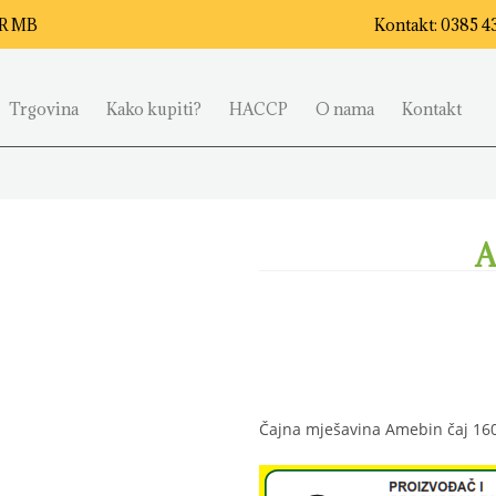
AR MB
Kontakt: 0385 4
Trgovina
Kako kupiti?
HACCP
O nama
Kontakt
A
Čajna mješavina Amebin čaj 16