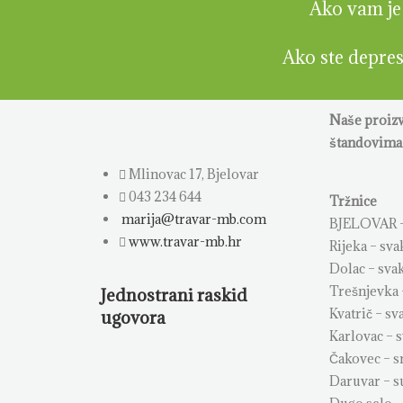
Ako vam je h
Ako ste depresi
Naše proiz
štandovima 
Mlinovac 17, Bjelovar
043 234 644
Tržnice
marija@travar-mb.com
BJELOVAR –
www.travar-mb.hr
Rijeka – sva
Dolac – sva
Trešnjevka 
Jednostrani raskid
Kvatrič – sv
ugovora
Karlovac – 
Čakovec – s
Daruvar – 