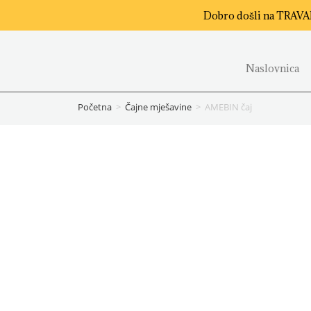
Dobro došli na TRAV
Naslovnica
Početna
>
Čajne mješavine
>
AMEBIN čaj