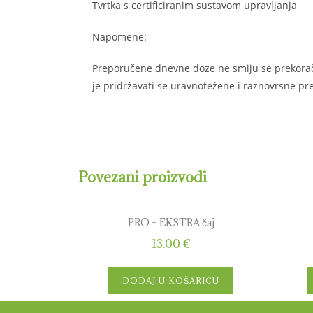
Tvrtka s certificiranim sustavom upravljanja
Napomene:
Preporučene dnevne doze ne smiju se prekorači
je pridržavati se uravnotežene i raznovrsne pr
Povezani proizvodi
PRO – EKSTRA čaj
13.00
€
DODAJ U KOŠARICU