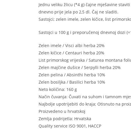
Jednu veliku žlicu (*4 g) čajne mješavine staviti 
dnevno prije jela po 2,5 dl. Čaj ne sladiti.
Sastojci; zelen imele, zelen kičice, list primors
Sastojci u 100 g i preporučenoj dnevnoj dozi (=1
Zelen imele / Visci albi herba 20%
Zelen kičice / Centauri herba 20%
List primorskog vrijeska / Saturea montana fo
Zelen majčine dušice / Serpylli herba 20%
Zelen pelina / Absinthi herba 10%
Zelen bosiljka / Basilici herba 10%
Neto količina: 160 g
Način čuvanja: Čuvati na suhom i tamnom mjes
Najbolje upotrijebiti do kraja; Otisnuto na pro
Proizvedeno u hrvatskoj
Zemlja podrijetla: Hrvatska
Quality service ISO 9001, HACCP