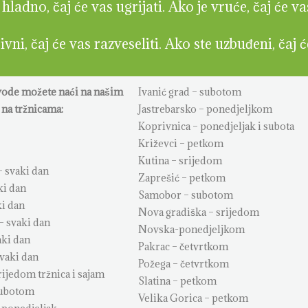
ladno, čaj će vas ugrijati. Ako je vruće, čaj će va
vni, čaj će vas razveseliti. Ako ste uzbuđeni, čaj 
vode možete naći na našim
Ivanić grad – subotom
na tržnicama:
Jastrebarsko – ponedjeljkom
Koprivnica – ponedjeljak i subota
Križevci – petkom
Kutina – srijedom
 svaki dan
Zaprešić – petkom
ki dan
Samobor – subotom
ki dan
Nova gradiška – srijedom
– svaki dan
Novska-ponedjeljkom
aki dan
Pakrac – četvrtkom
svaki dan
Požega – četvrtkom
rijedom tržnica i sajam
Slatina – petkom
subotom
Velika Gorica – petkom