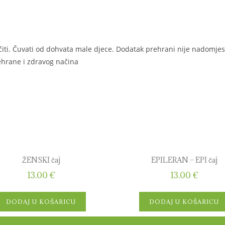
ti. Čuvati od dohvata male djece. Dodatak prehrani nije nadomjes
ehrane i zdravog načina
ŽENSKI čaj
EPILERAN – EPI čaj
13.00
€
13.00
€
DODAJ U KOŠARICU
DODAJ U KOŠARICU