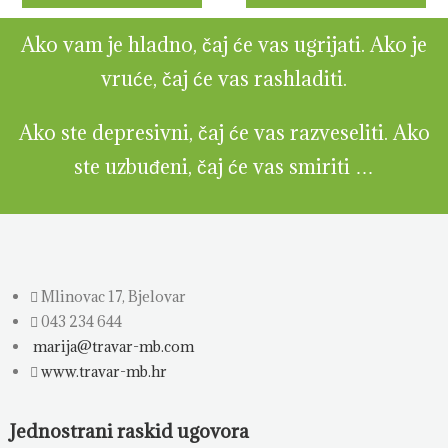
Ako vam je hladno, čaj će vas ugrijati. Ako je
vruće, čaj će vas rashladiti.
Ako ste depresivni, čaj će vas razveseliti. Ako
ste uzbuđeni, čaj će vas smiriti …
Mlinovac 17, Bjelovar
043 234 644
marija@travar-mb.com
www.travar-mb.hr
Jednostrani raskid ugovora