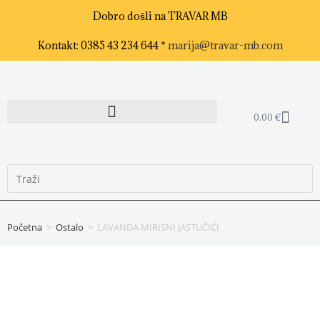
Dobro došli na TRAVAR MB
Kontakt: 0385 43 234 644 *
marija@travar-mb.com
0.00
€
Početna
>
Ostalo
>
LAVANDA MIRISNI JASTUČIĆI