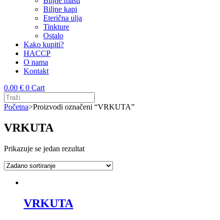
Biljne masti
Biljne kapi
Eterična ulja
Tinkture
Ostalo
Kako kupiti?
HACCP
O nama
Kontakt
0.00
€
0
Cart
Početna
>
Proizvodi označeni “VRKUTA”
VRKUTA
Prikazuje se jedan rezultat
VRKUTA