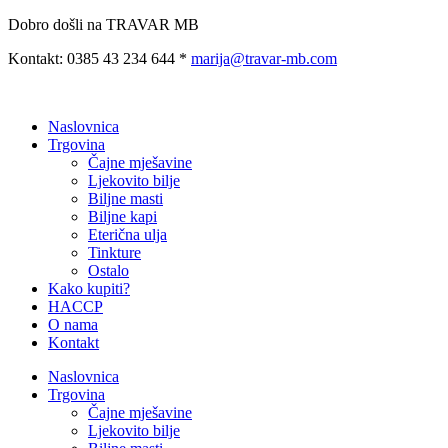
Preskoči
Dobro došli na TRAVAR MB
na
Kontakt: 0385 43 234 644 *
marija@travar-mb.com
sadržaj
Naslovnica
Trgovina
Čajne mješavine
Ljekovito bilje
Biljne masti
Biljne kapi
Eterična ulja
Tinkture
Ostalo
Kako kupiti?
HACCP
O nama
Kontakt
Naslovnica
Trgovina
Čajne mješavine
Ljekovito bilje