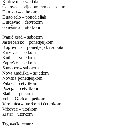
Karlovac – svaki dan
Čakovec – srijedom tržnica i sajam
Daruvar – subotom
Dugo selo – ponedjeljak
Đurđevac – četvrtkom
Garešnica – utorkom
Ivanić grad – subotom
Jastrebarsko – ponedjeljkom
Koprivnica – ponedjeljak i subota
Križevci – petkom
Kutina – srijedom
Zaprešić – petkom
Samobor – subotom
Nova gradiška – srijedom
Novska-ponedjeljkom
Pakrac – četvrtkom
Požega – četvrtkom
Slatina – petkom
Velika Gorica – petkom
Virovitica – utorkom i četvrtkom
Vrbovec – utorkom
Zlatar – utorkom
Trgovački centri: