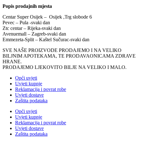
Popis prodajnih mjesta
Centar Super Osijek – Osijek ,Trg slobode 6
Pevec – Pula -svaki dan
Ztc centar – Rijeka-svaki dan
Avenuemall – Zagreb-svaki dan
Emmezeta-Split – Kaštel Sučurac-svaki dan
SVE NAŠE PROIZVODE PRODAJEMO I NA VELIKO
BILJNIM APOTEKAMA, TE PRODAVAONICAMA ZDRAVE
HRANE.
PRODAJEMO LJEKOVITO BILJE NA VELIKO I MALO.
Opći uvjeti
Uvjeti kupnje
Reklamacija i povrat robe
Uvjeti dostave
Zaštita podataka
Opći uvjeti
Uvjeti kupnje
Reklamacija i povrat robe
Uvjeti dostave
Zaštita podataka