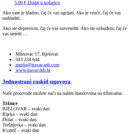
5.00
€
Dodaj u košaricu
Ako vam je hladno, čaj će vas ugrijati. Ako je vruće, čaj će vas
rashladiti.
Ako ste depresivni, čaj će vas razveseliti. Ako ste uzbuđeni, čaj će
vas smiriti …
Mlinovac 17, Bjelovar
043 234 644
marija@travar-mb.com
www.travar-mb.hr
Jednostrani raskid ugovora
Naše proizvode možete naći na našim štandovima na tržnicama:
Tržnice
BJELOVAR – svaki dan
Rijeka – svaki dan
Dolac – svaki dan
Trešnjevka – svaki dan
Kvatrič – svaki dan