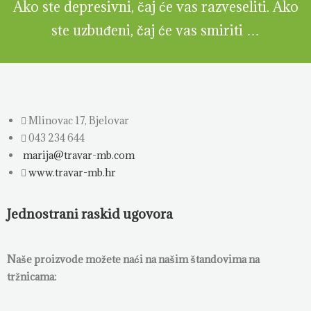
Ako ste depresivni, čaj će vas razveseliti. Ako
ste uzbuđeni, čaj će vas smiriti …
Mlinovac 17, Bjelovar
043 234 644
marija@travar-mb.com
www.travar-mb.hr
Jednostrani raskid ugovora
Naše proizvode možete naći na našim štandovima na
tržnicama: