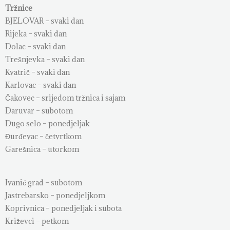
Tržnice
BJELOVAR – svaki dan
Rijeka – svaki dan
Dolac – svaki dan
Trešnjevka – svaki dan
Kvatrič – svaki dan
Karlovac – svaki dan
Čakovec – srijedom tržnica i sajam
Daruvar – subotom
Dugo selo – ponedjeljak
Đurđevac – četvrtkom
Garešnica – utorkom
Ivanić grad – subotom
Jastrebarsko – ponedjeljkom
Koprivnica – ponedjeljak i subota
Križevci – petkom