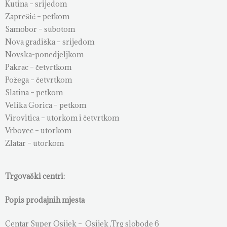
Kutina – srijedom
Zaprešić – petkom
Samobor – subotom
Nova gradiška – srijedom
Novska-ponedjeljkom
Pakrac – četvrtkom
Požega – četvrtkom
Slatina – petkom
Velika Gorica – petkom
Virovitica – utorkom i četvrtkom
Vrbovec – utorkom
Zlatar – utorkom
Trgovački centri:
Popis prodajnih mjesta
Centar Super Osijek – Osijek ,Trg slobode 6