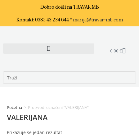
Dobro došli na TRAVAR MB
Kontakt: 0385 43 234 644 *
marija@travar-mb.com
0.00
€
Početna
>
Proizvodi označeni “VALERIJANA”
VALERIJANA
Prikazuje se jedan rezultat