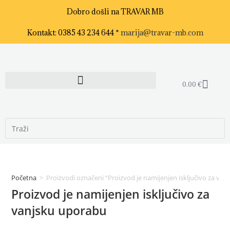
Dobro došli na TRAVAR MB
Kontakt: 0385 43 234 644 *
marija@travar-mb.com
0.00
€
Početna
>
Proizvodi označeni “Proizvod je namijenjen isključivo za va
Proizvod je namijenjen isključivo za
vanjsku uporabu