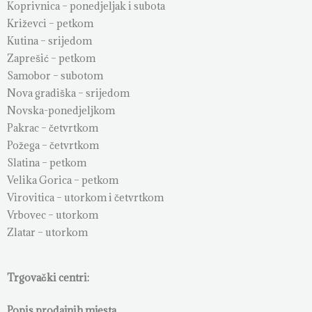
Koprivnica – ponedjeljak i subota
Križevci – petkom
Kutina – srijedom
Zaprešić – petkom
Samobor – subotom
Nova gradiška – srijedom
Novska-ponedjeljkom
Pakrac – četvrtkom
Požega – četvrtkom
Slatina – petkom
Velika Gorica – petkom
Virovitica – utorkom i četvrtkom
Vrbovec – utorkom
Zlatar – utorkom
Trgovački centri:
Popis prodajnih mjesta