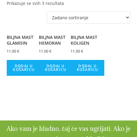
Prikazuje se svih 3 rezultata
BILJNA MAST
BILJNA MAST
BILJNA MAST
GLAMISIN
HEMORAN
KOLIGEN
11.00
€
11.00
€
11.00
€
DODAJ U
DODAJ U
DODAJ U
KOŠARICU
KOŠARICU
KOŠARICU
Ako vam je hladno, čaj će vas ugrijati. Ako je