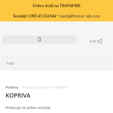
Dobro došli na TRAVAR MB
Kontakt: 0385 43 234 644 *
marija@travar-mb.com
0.00
€
Početna
>
Proizvodi označeni “KOPRIVA”
KOPRIVA
Prikazuje se jedan rezultat