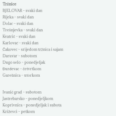
Tržnice
BJELOVAR – svaki dan
Rijeka – svaki dan
Dolac – svaki dan
Trešnjevka – svaki dan
Kvatrič – svaki dan
Karlovac – svaki dan
Čakovec – srijedom tržnica i sajam
Daruvar – subotom
Dugo selo – ponedjeljak
Đurđevac – četvrtkom
Garešnica – utorkom
Ivanić grad – subotom
Jastrebarsko – ponedjeljkom
Koprivnica – ponedjeljak i subota
Križevci – petkom