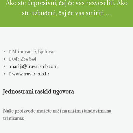
Ako ste depresivni, čaj će vas razveseliti. Ako
ste uzbuđeni, čaj će vas smiriti …
Mlinovac 17, Bjelovar
043 234 644
marija@travar-mb.com
www.travar-mb.hr
Jednostrani raskid ugovora
Naše proizvode možete naći na našim štandovima na
tržnicama: