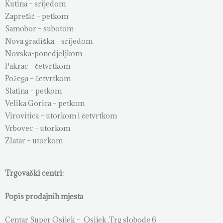
Kutina – srijedom
Zaprešić – petkom
Samobor – subotom
Nova gradiška – srijedom
Novska-ponedjeljkom
Pakrac – četvrtkom
Požega – četvrtkom
Slatina – petkom
Velika Gorica – petkom
Virovitica – utorkom i četvrtkom
Vrbovec – utorkom
Zlatar – utorkom
Trgovački centri:
Popis prodajnih mjesta
Centar Super Osijek – Osijek ,Trg slobode 6