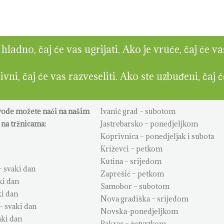
ladno, čaj će vas ugrijati. Ako je vruće, čaj će va
vni, čaj će vas razveseliti. Ako ste uzbuđeni, čaj 
vode možete naći na našim
Ivanić grad – subotom
na tržnicama:
Jastrebarsko – ponedjeljkom
Koprivnica – ponedjeljak i subota
Križevci – petkom
Kutina – srijedom
 svaki dan
Zaprešić – petkom
ki dan
Samobor – subotom
ki dan
Nova gradiška – srijedom
– svaki dan
Novska-ponedjeljkom
aki dan
Pakrac – četvrtkom