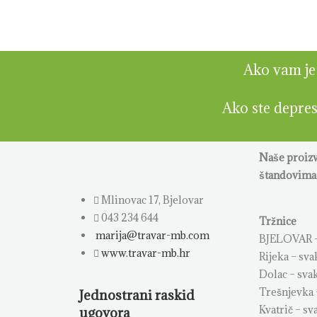
Ako vam je h
Ako ste depresi
Naše proiz
štandovima 
Mlinovac 17, Bjelovar
043 234 644
Tržnice
marija@travar-mb.com
BJELOVAR –
www.travar-mb.hr
Rijeka – sva
Dolac – sva
Trešnjevka 
Jednostrani raskid
Kvatrič – sv
ugovora