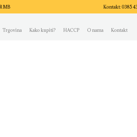
AR MB
Kontakt: 0385 4
Trgovina
Kako kupiti?
HACCP
O nama
Kontakt