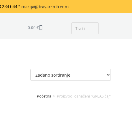
3 234 644 *
marija@travar-mb.com
0.00
€
Početna
>
Proizvodi označeni “GRLAS čaj”