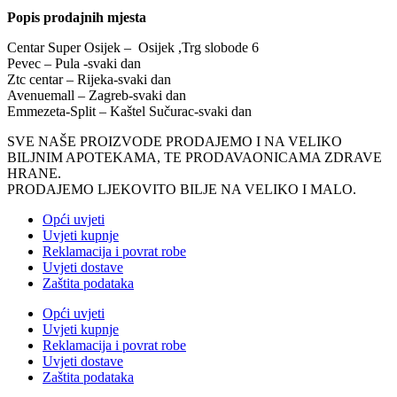
Popis prodajnih mjesta
Centar Super Osijek – Osijek ,Trg slobode 6
Pevec – Pula -svaki dan
Ztc centar – Rijeka-svaki dan
Avenuemall – Zagreb-svaki dan
Emmezeta-Split – Kaštel Sučurac-svaki dan
SVE NAŠE PROIZVODE PRODAJEMO I NA VELIKO
BILJNIM APOTEKAMA, TE PRODAVAONICAMA ZDRAVE
HRANE.
PRODAJEMO LJEKOVITO BILJE NA VELIKO I MALO.
Opći uvjeti
Uvjeti kupnje
Reklamacija i povrat robe
Uvjeti dostave
Zaštita podataka
Opći uvjeti
Uvjeti kupnje
Reklamacija i povrat robe
Uvjeti dostave
Zaštita podataka