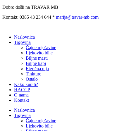
Preskoči
Dobro došli na TRAVAR MB
na
Kontakt: 0385 43 234 644 *
marija@travar-mb.com
sadržaj
Naslovnica
Trgovina
Čajne mješavine
Ljekovito bilje
Biljne masti
Biljne kapi
Eterična ulja
Tinkture
Ostalo
Kako kupiti?
HACCP
O nama
Kontakt
Naslovnica
Trgovina
Čajne mješavine
Ljekovito bilje