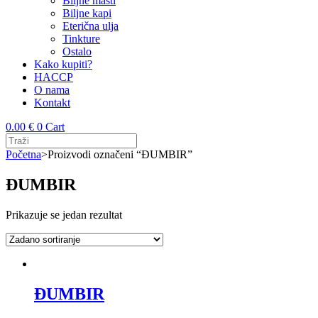
Biljne masti
Biljne kapi
Eterična ulja
Tinkture
Ostalo
Kako kupiti?
HACCP
O nama
Kontakt
0.00
€
0
Cart
Početna
>
Proizvodi označeni “ĐUMBIR”
ĐUMBIR
Prikazuje se jedan rezultat
ĐUMBIR