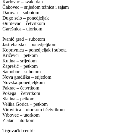
Karlovac – svaki dan
Čakovec – srijedom tržnica i sajam
Daruvar – subotom
Dugo selo – ponedjeljak
Đurđevac – četvrtkom
Garešnica – utorkom
Ivanić grad – subotom
Jastrebarsko – ponedjeljkom
Koprivnica – ponedjeljak i subota
Križevci – petkom
Kutina – srijedom
Zaprešić – petkom
Samobor – subotom
Nova gradiška – srijedom
Novska-ponedjeljkom
Pakrac – četvrtkom
Požega – četvrtkom
Slatina – petkom
Velika Gorica – petkom
Virovitica – utorkom i četvrtkom
Vrbovec – utorkom
Zlatar – utorkom
Trgovački centri: