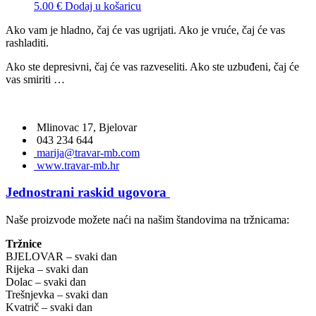
5.00
€
Dodaj u košaricu
Ako vam je hladno, čaj će vas ugrijati. Ako je vruće, čaj će vas
rashladiti.
Ako ste depresivni, čaj će vas razveseliti. Ako ste uzbuđeni, čaj će
vas smiriti …
Mlinovac 17, Bjelovar
043 234 644
marija@travar-mb.com
www.travar-mb.hr
Jednostrani raskid ugovora
Naše proizvode možete naći na našim štandovima na tržnicama:
Tržnice
BJELOVAR – svaki dan
Rijeka – svaki dan
Dolac – svaki dan
Trešnjevka – svaki dan
Kvatrič – svaki dan