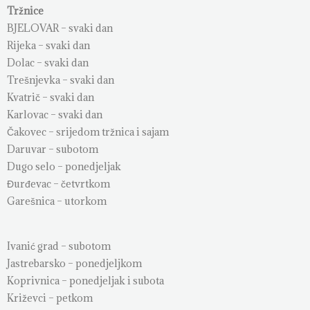
Tržnice
BJELOVAR – svaki dan
Rijeka – svaki dan
Dolac – svaki dan
Trešnjevka – svaki dan
Kvatrič – svaki dan
Karlovac – svaki dan
Čakovec – srijedom tržnica i sajam
Daruvar – subotom
Dugo selo – ponedjeljak
Đurđevac – četvrtkom
Garešnica – utorkom
Ivanić grad – subotom
Jastrebarsko – ponedjeljkom
Koprivnica – ponedjeljak i subota
Križevci – petkom