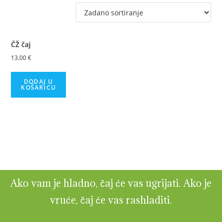
ČŽ čaj
13.00
€
DODAJ U
KOŠARICU
Ako vam je hladno, čaj će vas ugrijati. Ako je
vruće, čaj će vas rashladiti.