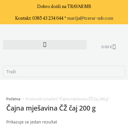
Dobro došli na TRAVAR MB
Kontakt: 0385 43 234 644 *
marija@travar-mb.com
0.00
€
Početna
>
Proizvodi označeni “Čajna mješavina ČŽ čaj 200 g”
Čajna mješavina ČŽ čaj 200 g
Prikazuje se jedan rezultat