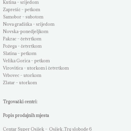
Kutina – srijedom
Zaprešić – petkom
Samobor – subotom
Nova gradiška – srijedom
Novska-ponedjeljkom
Pakrac – četvrtkom
Požega – četvrtkom
Slatina – petkom
Velika Gorica – petkom
Virovitica – utorkom i četvrtkom
Vrbovec – utorkom
Zlatar – utorkom
Trgovački centri:
Popis prodajnih mjesta
Centar Super Osijek – Osijek ,Trg slobode 6