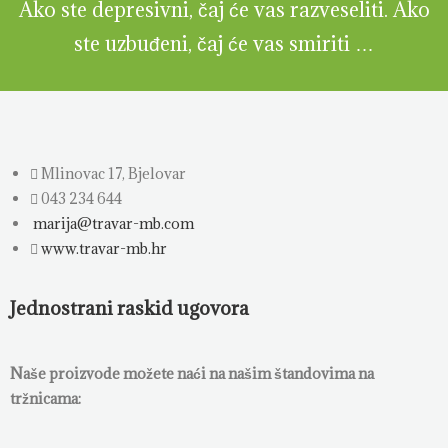
Ako ste depresivni, čaj će vas razveseliti. Ako
ste uzbuđeni, čaj će vas smiriti …
Mlinovac 17, Bjelovar
043 234 644
marija@travar-mb.com
www.travar-mb.hr
Jednostrani raskid ugovora
Naše proizvode možete naći na našim štandovima na
tržnicama: