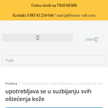
Dobro došli na TRAVAR MB
Kontakt: 0385 43 234 644 *
marija@travar-mb.com
0.00
€
Početna
>
Proizvodi označeni “upotrebljava se u suzbijanju svih ošteće
upotrebljava se u suzbijanju svih
oštećenja kože