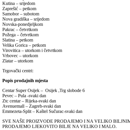
Kutina – srijedom
Zaprešić – petkom
Samobor – subotom
Nova gradiška – srijedom
Novska-ponedjeljkom
Pakrac – četvrtkom
Požega – četvrtkom
Slatina – petkom
Velika Gorica – petkom
Virovitica – utorkom i četvrtkom
Vrbovec – utorkom
Zlatar – utorkom
Trgovački centri:
Popis prodajnih mjesta
Centar Super Osijek – Osijek ,Trg slobode 6
Pevec – Pula -svaki dan
Ztc centar – Rijeka-svaki dan
Avenuemall – Zagreb-svaki dan
Emmezeta-Split – Kaštel Sučurac-svaki dan
SVE NAŠE PROIZVODE PRODAJEMO I NA VELIKO BILJN
PRODAJEMO LJEKOVITO BILJE NA VELIKO I MALO.