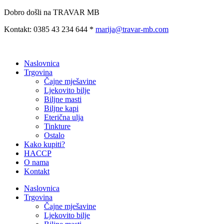
Preskoči
Dobro došli na TRAVAR MB
na
Kontakt: 0385 43 234 644 *
marija@travar-mb.com
sadržaj
Naslovnica
Trgovina
Čajne mješavine
Ljekovito bilje
Biljne masti
Biljne kapi
Eterična ulja
Tinkture
Ostalo
Kako kupiti?
HACCP
O nama
Kontakt
Naslovnica
Trgovina
Čajne mješavine
Ljekovito bilje