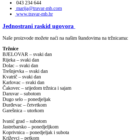
043 234 644
marija@travar-mb.com
www.travar-mb.hr
Jednostrani raskid ugovora
Naše proizvode možete naći na našim štandovima na tržnicama:
Tržnice
BJELOVAR – svaki dan
Rijeka – svaki dan
Dolac – svaki dan
Trešnjevka – svaki dan
Kvatrič – svaki dan
Karlovac – svaki dan
Čakovec – srijedom tržnica i sajam
Daruvar – subotom
Dugo selo – ponedjeljak
Đurđevac – četvrtkom
Garešnica – utorkom
Ivanić grad – subotom
Jastrebarsko – ponedjeljkom
Koprivnica – ponedjeljak i subota
Križevci – petkom