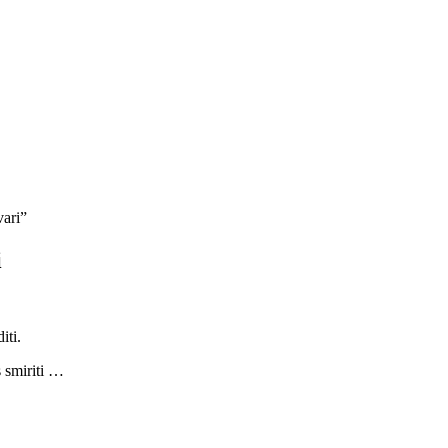
vari”
i
iti.
s smiriti …