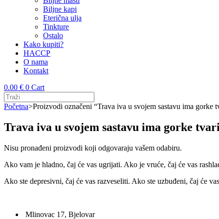
Biljne masti
Biljne kapi
Eterična ulja
Tinkture
Ostalo
Kako kupiti?
HACCP
O nama
Kontakt
0.00
€
0
Cart
Početna
>
Proizvodi označeni “Trava iva u svojem sastavu ima gorke t
Trava iva u svojem sastavu ima gorke tvar
Nisu pronađeni proizvodi koji odgovaraju vašem odabiru.
Ako vam je hladno, čaj će vas ugrijati. Ako je vruće, čaj će vas rashlad
Ako ste depresivni, čaj će vas razveseliti. Ako ste uzbuđeni, čaj će va
Mlinovac 17, Bjelovar