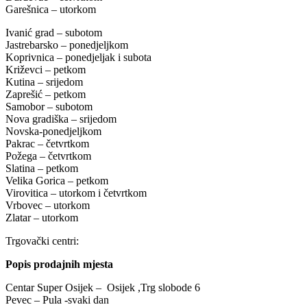
Garešnica – utorkom
Ivanić grad – subotom
Jastrebarsko – ponedjeljkom
Koprivnica – ponedjeljak i subota
Križevci – petkom
Kutina – srijedom
Zaprešić – petkom
Samobor – subotom
Nova gradiška – srijedom
Novska-ponedjeljkom
Pakrac – četvrtkom
Požega – četvrtkom
Slatina – petkom
Velika Gorica – petkom
Virovitica – utorkom i četvrtkom
Vrbovec – utorkom
Zlatar – utorkom
Trgovački centri:
Popis prodajnih mjesta
Centar Super Osijek – Osijek ,Trg slobode 6
Pevec – Pula -svaki dan