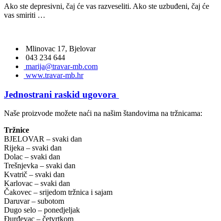
Ako ste depresivni, čaj će vas razveseliti. Ako ste uzbuđeni, čaj će
vas smiriti …
Mlinovac 17, Bjelovar
043 234 644
marija@travar-mb.com
www.travar-mb.hr
Jednostrani raskid ugovora
Naše proizvode možete naći na našim štandovima na tržnicama:
Tržnice
BJELOVAR – svaki dan
Rijeka – svaki dan
Dolac – svaki dan
Trešnjevka – svaki dan
Kvatrič – svaki dan
Karlovac – svaki dan
Čakovec – srijedom tržnica i sajam
Daruvar – subotom
Dugo selo – ponedjeljak
Đurđevac – četvrtkom