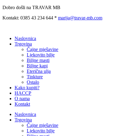
Preskoči
Dobro došli na TRAVAR MB
na
Kontakt: 0385 43 234 644 *
marija@travar-mb.com
sadržaj
Naslovnica
Trgovina
Čajne mješavine
Ljekovito bilje
Biljne masti
Biljne kapi
Eterična ulja
Tinkture
Ostalo
Kako kupiti?
HACCP
O nama
Kontakt
Naslovnica
Trgovina
Čajne mješavine
Ljekovito bilje