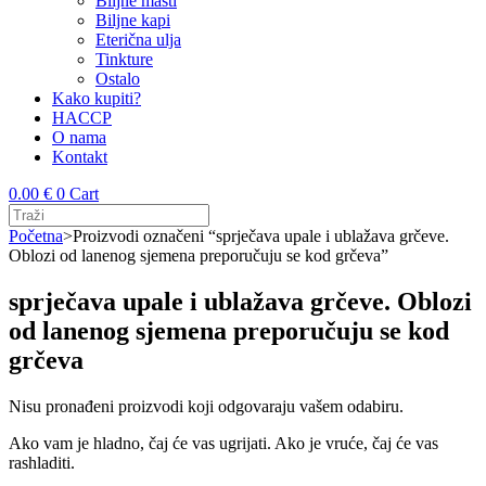
Biljne masti
Biljne kapi
Eterična ulja
Tinkture
Ostalo
Kako kupiti?
HACCP
O nama
Kontakt
0.00
€
0
Cart
Početna
>
Proizvodi označeni “sprječava upale i ublažava grčeve.
Oblozi od lanenog sjemena preporučuju se kod grčeva”
sprječava upale i ublažava grčeve. Oblozi
od lanenog sjemena preporučuju se kod
grčeva
Nisu pronađeni proizvodi koji odgovaraju vašem odabiru.
Ako vam je hladno, čaj će vas ugrijati. Ako je vruće, čaj će vas
rashladiti.