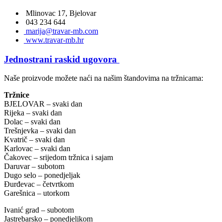
Mlinovac 17, Bjelovar
043 234 644
marija@travar-mb.com
www.travar-mb.hr
Jednostrani raskid ugovora
Naše proizvode možete naći na našim štandovima na tržnicama:
Tržnice
BJELOVAR – svaki dan
Rijeka – svaki dan
Dolac – svaki dan
Trešnjevka – svaki dan
Kvatrič – svaki dan
Karlovac – svaki dan
Čakovec – srijedom tržnica i sajam
Daruvar – subotom
Dugo selo – ponedjeljak
Đurđevac – četvrtkom
Garešnica – utorkom
Ivanić grad – subotom
Jastrebarsko – ponedjeljkom