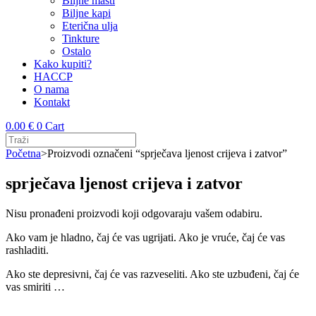
Biljne masti
Biljne kapi
Eterična ulja
Tinkture
Ostalo
Kako kupiti?
HACCP
O nama
Kontakt
0.00
€
0
Cart
Početna
>
Proizvodi označeni “sprječava ljenost crijeva i zatvor”
sprječava ljenost crijeva i zatvor
Nisu pronađeni proizvodi koji odgovaraju vašem odabiru.
Ako vam je hladno, čaj će vas ugrijati. Ako je vruće, čaj će vas
rashladiti.
Ako ste depresivni, čaj će vas razveseliti. Ako ste uzbuđeni, čaj će
vas smiriti …