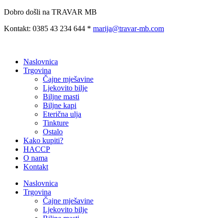
Preskoči
Dobro došli na TRAVAR MB
na
Kontakt: 0385 43 234 644 *
marija@travar-mb.com
sadržaj
Naslovnica
Trgovina
Čajne mješavine
Ljekovito bilje
Biljne masti
Biljne kapi
Eterična ulja
Tinkture
Ostalo
Kako kupiti?
HACCP
O nama
Kontakt
Naslovnica
Trgovina
Čajne mješavine
Ljekovito bilje