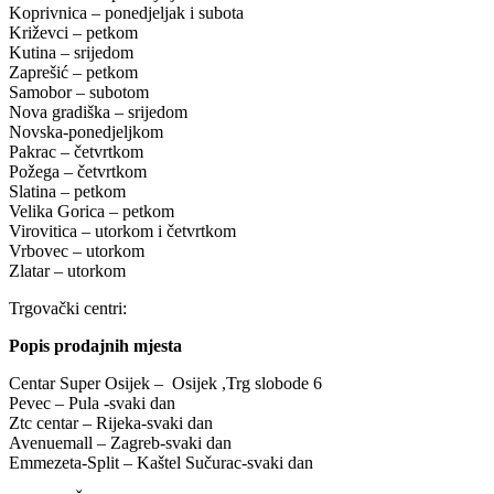
Koprivnica – ponedjeljak i subota
Križevci – petkom
Kutina – srijedom
Zaprešić – petkom
Samobor – subotom
Nova gradiška – srijedom
Novska-ponedjeljkom
Pakrac – četvrtkom
Požega – četvrtkom
Slatina – petkom
Velika Gorica – petkom
Virovitica – utorkom i četvrtkom
Vrbovec – utorkom
Zlatar – utorkom
Trgovački centri:
Popis prodajnih mjesta
Centar Super Osijek – Osijek ,Trg slobode 6
Pevec – Pula -svaki dan
Ztc centar – Rijeka-svaki dan
Avenuemall – Zagreb-svaki dan
Emmezeta-Split – Kaštel Sučurac-svaki dan