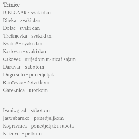
Tržnice
BJELOVAR – svaki dan
Rijeka – svaki dan
Dolac – svaki dan
Trešnjevka – svaki dan
Kvatrič – svaki dan
Karlovac – svaki dan
Čakovec – srijedom tržnica i sajam
Daruvar – subotom
Dugo selo – ponedjeljak
Đurđevac – četvrtkom
Garešnica – utorkom
Ivanić grad – subotom
Jastrebarsko – ponedjeljkom
Koprivnica – ponedjeljak i subota
Križevci – petkom