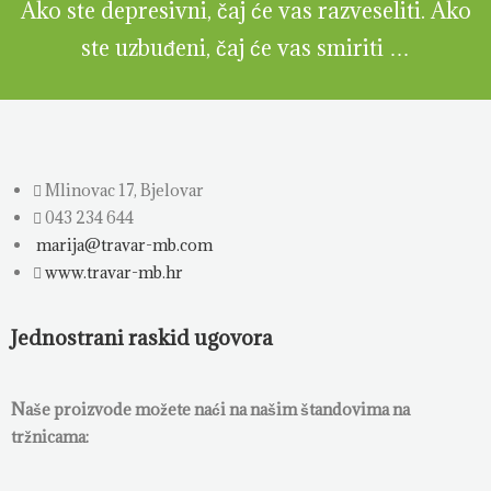
Ako ste depresivni, čaj će vas razveseliti. Ako
ste uzbuđeni, čaj će vas smiriti …
Mlinovac 17, Bjelovar
043 234 644
marija@travar-mb.com
www.travar-mb.hr
Jednostrani raskid ugovora
Naše proizvode možete naći na našim štandovima na
tržnicama: