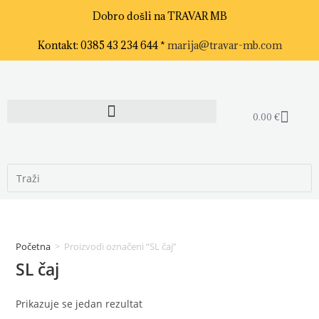
Dobro došli na TRAVAR MB
Kontakt: 0385 43 234 644 *
marija@travar-mb.com
0.00
€
Početna
>
Proizvodi označeni “SL čaj”
SL čaj
Prikazuje se jedan rezultat