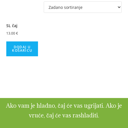
SL čaj
13.00
€
DODAJ U
KOŠARICU
Ako vam je hladno, čaj će vas ugrijati. Ako je
vruće, čaj će vas rashladiti.