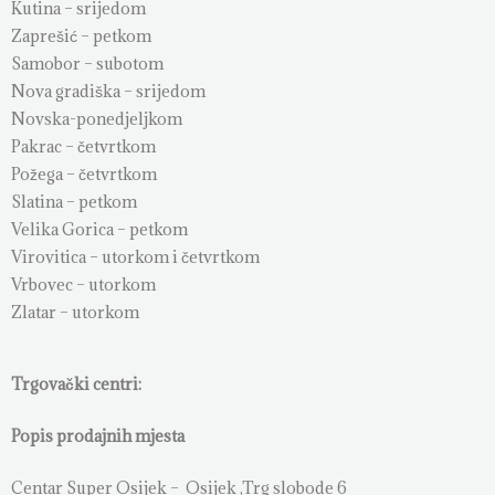
Kutina – srijedom
Zaprešić – petkom
Samobor – subotom
Nova gradiška – srijedom
Novska-ponedjeljkom
Pakrac – četvrtkom
Požega – četvrtkom
Slatina – petkom
Velika Gorica – petkom
Virovitica – utorkom i četvrtkom
Vrbovec – utorkom
Zlatar – utorkom
Trgovački centri:
Popis prodajnih mjesta
Centar Super Osijek – Osijek ,Trg slobode 6