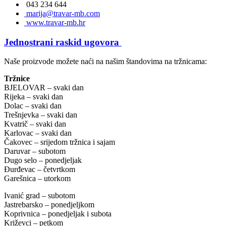
043 234 644
marija@travar-mb.com
www.travar-mb.hr
Jednostrani raskid ugovora
Naše proizvode možete naći na našim štandovima na tržnicama:
Tržnice
BJELOVAR – svaki dan
Rijeka – svaki dan
Dolac – svaki dan
Trešnjevka – svaki dan
Kvatrič – svaki dan
Karlovac – svaki dan
Čakovec – srijedom tržnica i sajam
Daruvar – subotom
Dugo selo – ponedjeljak
Đurđevac – četvrtkom
Garešnica – utorkom
Ivanić grad – subotom
Jastrebarsko – ponedjeljkom
Koprivnica – ponedjeljak i subota
Križevci – petkom