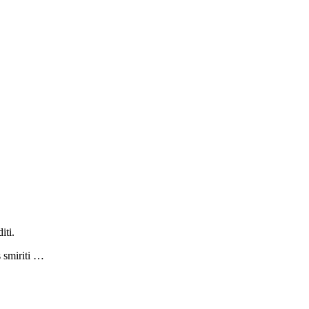
iti.
s smiriti …