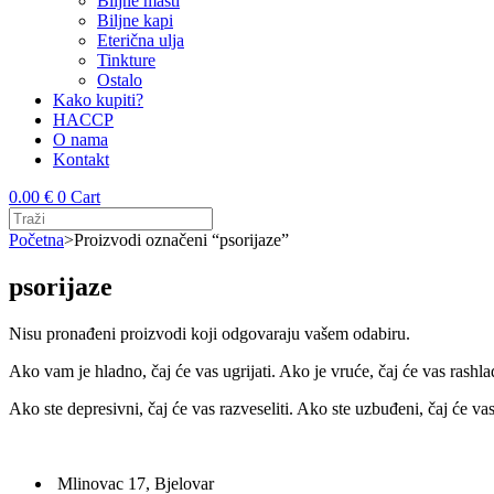
Biljne masti
Biljne kapi
Eterična ulja
Tinkture
Ostalo
Kako kupiti?
HACCP
O nama
Kontakt
0.00
€
0
Cart
Početna
>
Proizvodi označeni “psorijaze”
psorijaze
Nisu pronađeni proizvodi koji odgovaraju vašem odabiru.
Ako vam je hladno, čaj će vas ugrijati. Ako je vruće, čaj će vas rashlad
Ako ste depresivni, čaj će vas razveseliti. Ako ste uzbuđeni, čaj će va
Mlinovac 17, Bjelovar