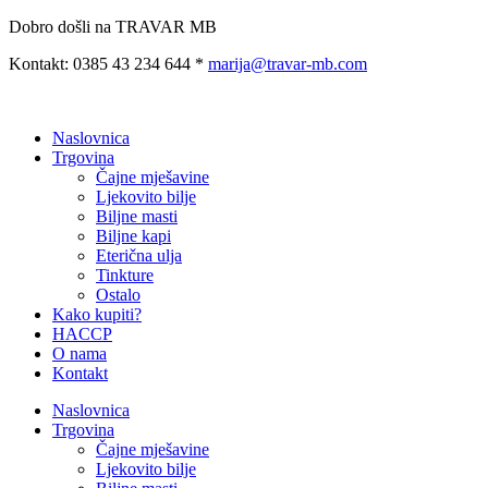
Preskoči
Dobro došli na TRAVAR MB
na
Kontakt: 0385 43 234 644 *
marija@travar-mb.com
sadržaj
Naslovnica
Trgovina
Čajne mješavine
Ljekovito bilje
Biljne masti
Biljne kapi
Eterična ulja
Tinkture
Ostalo
Kako kupiti?
HACCP
O nama
Kontakt
Naslovnica
Trgovina
Čajne mješavine
Ljekovito bilje