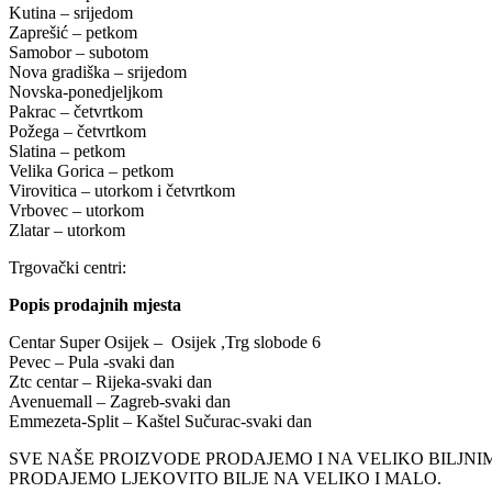
Kutina – srijedom
Zaprešić – petkom
Samobor – subotom
Nova gradiška – srijedom
Novska-ponedjeljkom
Pakrac – četvrtkom
Požega – četvrtkom
Slatina – petkom
Velika Gorica – petkom
Virovitica – utorkom i četvrtkom
Vrbovec – utorkom
Zlatar – utorkom
Trgovački centri:
Popis prodajnih mjesta
Centar Super Osijek – Osijek ,Trg slobode 6
Pevec – Pula -svaki dan
Ztc centar – Rijeka-svaki dan
Avenuemall – Zagreb-svaki dan
Emmezeta-Split – Kaštel Sučurac-svaki dan
SVE NAŠE PROIZVODE PRODAJEMO I NA VELIKO BILJN
PRODAJEMO LJEKOVITO BILJE NA VELIKO I MALO.