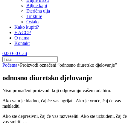
Biljne masti
Biljne kapi
Eterična ulja
Tinkture
Ostalo
Kako kupiti?
HACCP
O nama
Kontakt
0.00
€
0
Cart
Početna
>
Proizvodi označeni “odnosno diuretsko djelovanje”
odnosno diuretsko djelovanje
Nisu pronađeni proizvodi koji odgovaraju vašem odabiru.
Ako vam je hladno, čaj će vas ugrijati. Ako je vruće, čaj će vas
rashladiti.
Ako ste depresivni, čaj će vas razveseliti. Ako ste uzbuđeni, čaj će
vas smiriti …