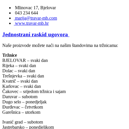
Mlinovac 17, Bjelovar
043 234 644
marija@travar-mb.com
www.travar-mb.hr
Jednostrani raskid ugovora
Naše proizvode možete naći na našim štandovima na tržnicama:
Tržnice
BJELOVAR – svaki dan
Rijeka – svaki dan
Dolac – svaki dan
Trešnjevka – svaki dan
Kvatrič – svaki dan
Karlovac – svaki dan
Čakovec – srijedom tržnica i sajam
Daruvar – subotom
Dugo selo – ponedjeljak
Đurđevac – četvrtkom
Garešnica – utorkom
Ivanić grad – subotom
Jastrebarsko – ponedjeljkom