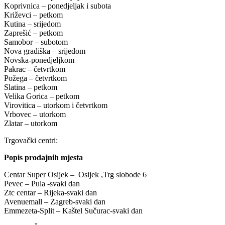
Koprivnica – ponedjeljak i subota
Križevci – petkom
Kutina – srijedom
Zaprešić – petkom
Samobor – subotom
Nova gradiška – srijedom
Novska-ponedjeljkom
Pakrac – četvrtkom
Požega – četvrtkom
Slatina – petkom
Velika Gorica – petkom
Virovitica – utorkom i četvrtkom
Vrbovec – utorkom
Zlatar – utorkom
Trgovački centri:
Popis prodajnih mjesta
Centar Super Osijek – Osijek ,Trg slobode 6
Pevec – Pula -svaki dan
Ztc centar – Rijeka-svaki dan
Avenuemall – Zagreb-svaki dan
Emmezeta-Split – Kaštel Sučurac-svaki dan