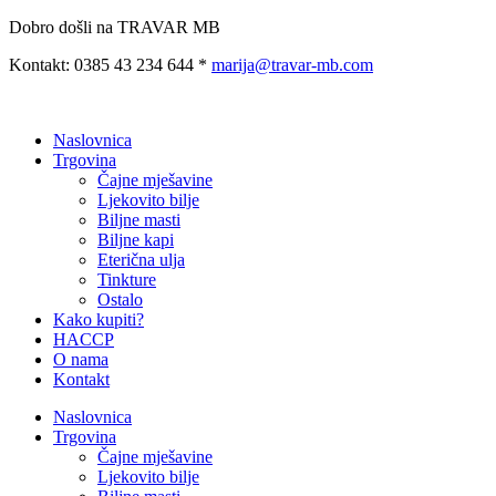
Preskoči
Dobro došli na TRAVAR MB
na
Kontakt: 0385 43 234 644 *
marija@travar-mb.com
sadržaj
Naslovnica
Trgovina
Čajne mješavine
Ljekovito bilje
Biljne masti
Biljne kapi
Eterična ulja
Tinkture
Ostalo
Kako kupiti?
HACCP
O nama
Kontakt
Naslovnica
Trgovina
Čajne mješavine
Ljekovito bilje