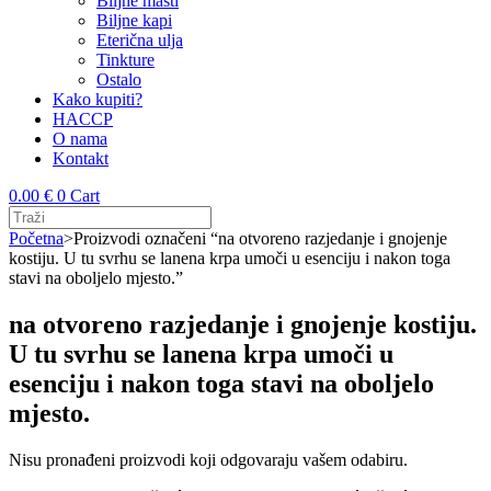
Biljne masti
Biljne kapi
Eterična ulja
Tinkture
Ostalo
Kako kupiti?
HACCP
O nama
Kontakt
0.00
€
0
Cart
Početna
>
Proizvodi označeni “na otvoreno razjedanje i gnojenje
kostiju. U tu svrhu se lanena krpa umoči u esenciju i nakon toga
stavi na oboljelo mjesto.”
na otvoreno razjedanje i gnojenje kostiju.
U tu svrhu se lanena krpa umoči u
esenciju i nakon toga stavi na oboljelo
mjesto.
Nisu pronađeni proizvodi koji odgovaraju vašem odabiru.