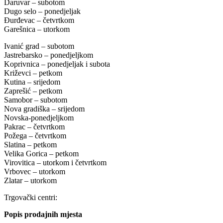
Daruvar – subotom
Dugo selo – ponedjeljak
Đurđevac – četvrtkom
Garešnica – utorkom
Ivanić grad – subotom
Jastrebarsko – ponedjeljkom
Koprivnica – ponedjeljak i subota
Križevci – petkom
Kutina – srijedom
Zaprešić – petkom
Samobor – subotom
Nova gradiška – srijedom
Novska-ponedjeljkom
Pakrac – četvrtkom
Požega – četvrtkom
Slatina – petkom
Velika Gorica – petkom
Virovitica – utorkom i četvrtkom
Vrbovec – utorkom
Zlatar – utorkom
Trgovački centri:
Popis prodajnih mjesta