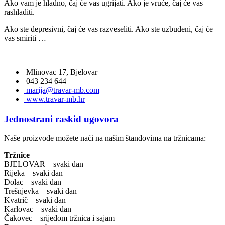
Ako vam je hladno, čaj će vas ugrijati. Ako je vruće, čaj će vas
rashladiti.
Ako ste depresivni, čaj će vas razveseliti. Ako ste uzbuđeni, čaj će
vas smiriti …
Mlinovac 17, Bjelovar
043 234 644
marija@travar-mb.com
www.travar-mb.hr
Jednostrani raskid ugovora
Naše proizvode možete naći na našim štandovima na tržnicama:
Tržnice
BJELOVAR – svaki dan
Rijeka – svaki dan
Dolac – svaki dan
Trešnjevka – svaki dan
Kvatrič – svaki dan
Karlovac – svaki dan
Čakovec – srijedom tržnica i sajam