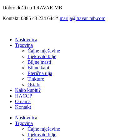
Preskoči
Dobro došli na TRAVAR MB
na
Kontakt: 0385 43 234 644 *
marija@travar-mb.com
sadržaj
Naslovnica
Trgovina
Čajne mješavine
Ljekovito bilje
Biljne masti
Biljne kapi
Eterična ulja
Tinkture
Ostalo
Kako kupiti?
HACCP
O nama
Kontakt
Naslovnica
Trgovina
Čajne mješavine
Ljekovito bilje