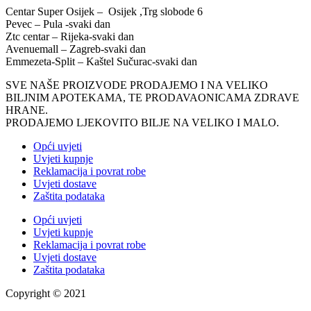
Centar Super Osijek – Osijek ,Trg slobode 6
Pevec – Pula -svaki dan
Ztc centar – Rijeka-svaki dan
Avenuemall – Zagreb-svaki dan
Emmezeta-Split – Kaštel Sučurac-svaki dan
SVE NAŠE PROIZVODE PRODAJEMO I NA VELIKO
BILJNIM APOTEKAMA, TE PRODAVAONICAMA ZDRAVE
HRANE.
PRODAJEMO LJEKOVITO BILJE NA VELIKO I MALO.
Opći uvjeti
Uvjeti kupnje
Reklamacija i povrat robe
Uvjeti dostave
Zaštita podataka
Opći uvjeti
Uvjeti kupnje
Reklamacija i povrat robe
Uvjeti dostave
Zaštita podataka
Copyright © 2021