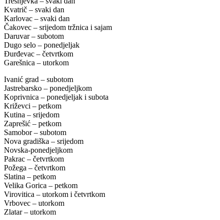
Trešnjevka – svaki dan
Kvatrič – svaki dan
Karlovac – svaki dan
Čakovec – srijedom tržnica i sajam
Daruvar – subotom
Dugo selo – ponedjeljak
Đurđevac – četvrtkom
Garešnica – utorkom
Ivanić grad – subotom
Jastrebarsko – ponedjeljkom
Koprivnica – ponedjeljak i subota
Križevci – petkom
Kutina – srijedom
Zaprešić – petkom
Samobor – subotom
Nova gradiška – srijedom
Novska-ponedjeljkom
Pakrac – četvrtkom
Požega – četvrtkom
Slatina – petkom
Velika Gorica – petkom
Virovitica – utorkom i četvrtkom
Vrbovec – utorkom
Zlatar – utorkom