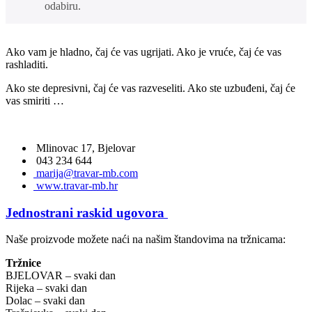
odabiru.
Ako vam je hladno, čaj će vas ugrijati. Ako je vruće, čaj će vas
rashladiti.
Ako ste depresivni, čaj će vas razveseliti. Ako ste uzbuđeni, čaj će
vas smiriti …
Mlinovac 17, Bjelovar
043 234 644
marija@travar-mb.com
www.travar-mb.hr
Jednostrani raskid ugovora
Naše proizvode možete naći na našim štandovima na tržnicama:
Tržnice
BJELOVAR – svaki dan
Rijeka – svaki dan
Dolac – svaki dan