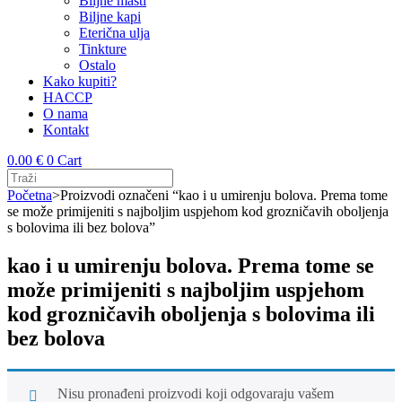
Biljne masti
Biljne kapi
Eterična ulja
Tinkture
Ostalo
Kako kupiti?
HACCP
O nama
Kontakt
0.00
€
0
Cart
Početna
>
Proizvodi označeni “kao i u umirenju bolova. Prema tome
se može primijeniti s najboljim uspjehom kod grozničavih oboljenja
s bolovima ili bez bolova”
kao i u umirenju bolova. Prema tome se
može primijeniti s najboljim uspjehom
kod grozničavih oboljenja s bolovima ili
bez bolova
Nisu pronađeni proizvodi koji odgovaraju vašem