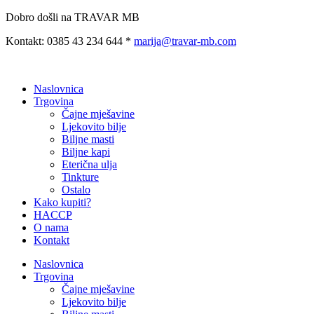
Preskoči
Dobro došli na TRAVAR MB
na
Kontakt: 0385 43 234 644 *
marija@travar-mb.com
sadržaj
Naslovnica
Trgovina
Čajne mješavine
Ljekovito bilje
Biljne masti
Biljne kapi
Eterična ulja
Tinkture
Ostalo
Kako kupiti?
HACCP
O nama
Kontakt
Naslovnica
Trgovina
Čajne mješavine
Ljekovito bilje