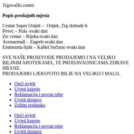
Trgovački centri:
Popis prodajnih mjesta
Centar Super Osijek – Osijek ,Trg slobode 6
Pevec – Pula -svaki dan
Ztc centar – Rijeka-svaki dan
Avenuemall – Zagreb-svaki dan
Emmezeta-Split – Kaštel Sučurac-svaki dan
SVE NAŠE PROIZVODE PRODAJEMO I NA VELIKO
BILJNIM APOTEKAMA, TE PRODAVAONICAMA ZDRAVE
HRANE.
PRODAJEMO LJEKOVITO BILJE NA VELIKO I MALO.
Opći uvjeti
Uvjeti kupnje
Reklamacija i povrat robe
Uvjeti dostave
Zaštita podataka
Opći uvjeti
Uvjeti kupnje
Reklamacija i povrat robe
Uvjeti dostave