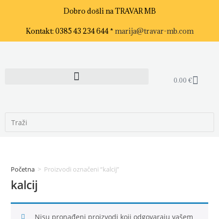
Dobro došli na TRAVAR MB
Kontakt: 0385 43 234 644 *
marija@travar-mb.com
0.00
€
Početna
>
Proizvodi označeni “kalcij”
kalcij
Nisu pronađeni proizvodi koji odgovaraju vašem