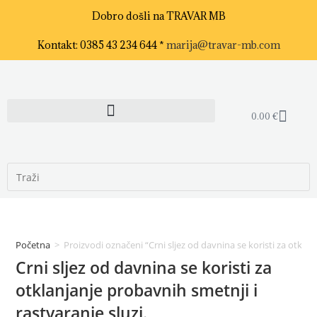
Dobro došli na TRAVAR MB
Kontakt: 0385 43 234 644 *
marija@travar-mb.com
0.00
€
Početna
>
Proizvodi označeni “Crni sljez od davnina se koristi za otklan
Crni sljez od davnina se koristi za
otklanjanje probavnih smetnji i
rastvaranje sluzi.