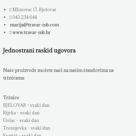
Mlinovac 17, Bjelovar
043 234 644
marija@travar-mb.com
www.travar-mb.hr
Jednostrani raskid ugovora
Naše proizvode možete naći na našim štandovima na
tržnicama:
Tržnice
BJELOVAR – svaki dan
Rijeka – svaki dan
Dolac – svaki dan
Trešnjevka – svaki dan
Kvatrič – svaki dan