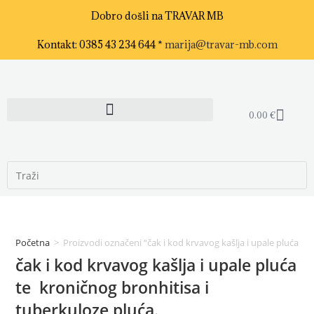
Dobro došli na TRAVAR MB
Kontakt: 0385 43 234 644 *
marija@travar-mb.com
0.00
€
Početna
>
Proizvodi označeni “čak i kod krvavog kašlja i upale pluća te
čak i kod krvavog kašlja i upale pluća
te kroničnog bronhitisa i
tuberkuloze pluća.