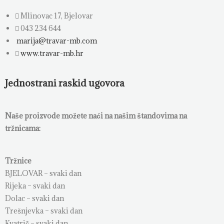
Mlinovac 17, Bjelovar
043 234 644
marija@travar-mb.com
www.travar-mb.hr
Jednostrani raskid ugovora
Naše proizvode možete naći na našim štandovima na
tržnicama:
Tržnice
BJELOVAR – svaki dan
Rijeka – svaki dan
Dolac – svaki dan
Trešnjevka – svaki dan
Kvatrič – svaki dan