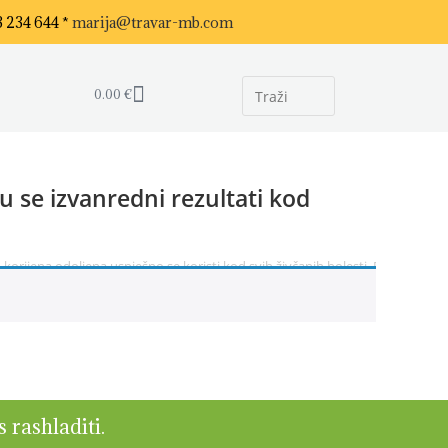
3 234 644 *
marija@travar-mb.com
0.00
€
žu se izvanredni rezultati kod
 korijena odoljena uspješno se koristi kod svih živčanih bolesti. Postižu se i
s rashladiti.