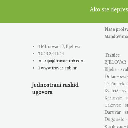
Ako ste depresi
Naše proiz
štandovima 
Mlinovac 17, Bjelovar
043 234 644
Tržnice
marija@travar-mb.com
BJELOVAR –
www.travar-mb.hr
Rijeka – sva
Dolac – sva
Trešnjevka 
Jednostrani raskid
Kvatrič – sv
ugovora
Karlovac – 
Čakovec – s
Daruvar – 
Dugo selo –
Đurđevac – 