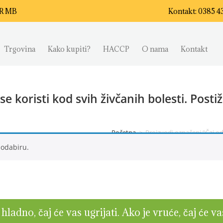
AR MB
Kontakt: 0385 4
Trgovina
Kako kupiti?
HACCP
O nama
Kontakt
e koristi kod svih živčanih bolesti. Posti
Početna
>
Proizvodi označeni “Čaj od
 odabiru.
ladno, čaj će vas ugrijati. Ako je vruće, čaj će va