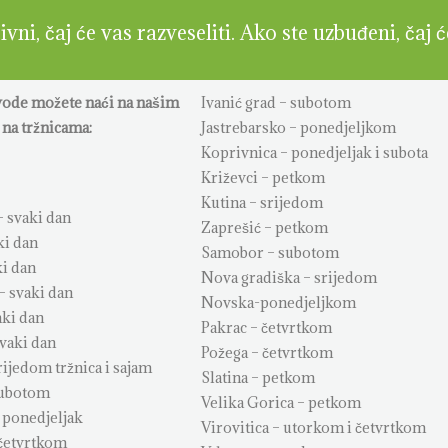
vni, čaj će vas razveseliti. Ako ste uzbuđeni, čaj 
vode možete naći na našim
Ivanić grad – subotom
na tržnicama:
Jastrebarsko – ponedjeljkom
Koprivnica – ponedjeljak i subota
Križevci – petkom
Kutina – srijedom
 svaki dan
Zaprešić – petkom
ki dan
Samobor – subotom
ki dan
Nova gradiška – srijedom
– svaki dan
Novska-ponedjeljkom
aki dan
Pakrac – četvrtkom
svaki dan
Požega – četvrtkom
rijedom tržnica i sajam
Slatina – petkom
subotom
Velika Gorica – petkom
 ponedjeljak
Virovitica – utorkom i četvrtkom
četvrtkom