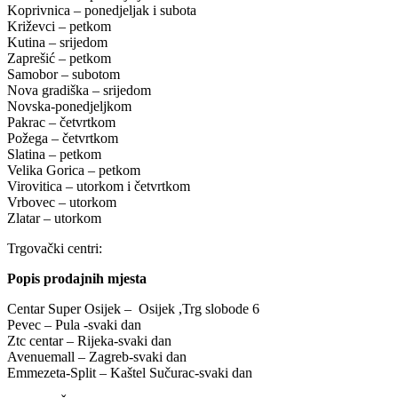
Koprivnica – ponedjeljak i subota
Križevci – petkom
Kutina – srijedom
Zaprešić – petkom
Samobor – subotom
Nova gradiška – srijedom
Novska-ponedjeljkom
Pakrac – četvrtkom
Požega – četvrtkom
Slatina – petkom
Velika Gorica – petkom
Virovitica – utorkom i četvrtkom
Vrbovec – utorkom
Zlatar – utorkom
Trgovački centri:
Popis prodajnih mjesta
Centar Super Osijek – Osijek ,Trg slobode 6
Pevec – Pula -svaki dan
Ztc centar – Rijeka-svaki dan
Avenuemall – Zagreb-svaki dan
Emmezeta-Split – Kaštel Sučurac-svaki dan