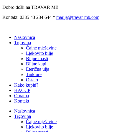
Preskoči
Dobro došli na TRAVAR MB
na
Kontakt: 0385 43 234 644 *
marija@travar-mb.com
sadržaj
Naslovnica
Trgovina
Čajne mješavine
Ljekovito bilje
Biljne masti
Biljne kapi
Eterična ulja
Tinkture
Ostalo
Kako kupiti?
HACCP
O nama
Kontakt
Naslovnica
Trgovina
Čajne mješavine
Ljekovito bilje