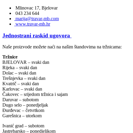
Mlinovac 17, Bjelovar
043 234 644
marija@travar-mb.com
www.travar-mb.hr
Jednostrani raskid ugovora
Naše proizvode možete naći na našim štandovima na tržnicama:
Tržnice
BJELOVAR – svaki dan
Rijeka – svaki dan
Dolac – svaki dan
Trešnjevka – svaki dan
Kvatrič – svaki dan
Karlovac – svaki dan
Čakovec – srijedom tržnica i sajam
Daruvar – subotom
Dugo selo – ponedjeljak
Đurđevac – četvrtkom
Garešnica – utorkom
Ivanić grad – subotom
Jastrebarsko – ponedjeljkom