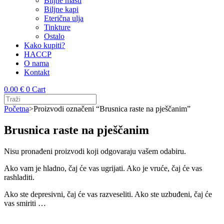
Biljne masti
Biljne kapi
Eterična ulja
Tinkture
Ostalo
Kako kupiti?
HACCP
O nama
Kontakt
0.00
€
0
Cart
Početna
>
Proizvodi označeni “Brusnica raste na pješčanim”
Brusnica raste na pješčanim
Nisu pronađeni proizvodi koji odgovaraju vašem odabiru.
Ako vam je hladno, čaj će vas ugrijati. Ako je vruće, čaj će vas
rashladiti.
Ako ste depresivni, čaj će vas razveseliti. Ako ste uzbuđeni, čaj će
vas smiriti …