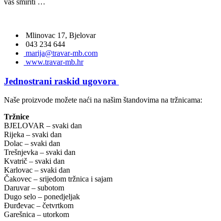
vas smiriti …
Mlinovac 17, Bjelovar
043 234 644
marija@travar-mb.com
www.travar-mb.hr
Jednostrani raskid ugovora
Naše proizvode možete naći na našim štandovima na tržnicama:
Tržnice
BJELOVAR – svaki dan
Rijeka – svaki dan
Dolac – svaki dan
Trešnjevka – svaki dan
Kvatrič – svaki dan
Karlovac – svaki dan
Čakovec – srijedom tržnica i sajam
Daruvar – subotom
Dugo selo – ponedjeljak
Đurđevac – četvrtkom
Garešnica – utorkom