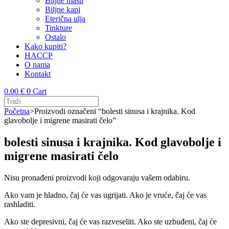
Biljne masti
Biljne kapi
Eterična ulja
Tinkture
Ostalo
Kako kupiti?
HACCP
O nama
Kontakt
0.00
€
0
Cart
Početna
>
Proizvodi označeni “bolesti sinusa i krajnika. Kod
glavobolje i migrene masirati čelo”
bolesti sinusa i krajnika. Kod glavobolje i
migrene masirati čelo
Nisu pronađeni proizvodi koji odgovaraju vašem odabiru.
Ako vam je hladno, čaj će vas ugrijati. Ako je vruće, čaj će vas
rashladiti.
Ako ste depresivni, čaj će vas razveseliti. Ako ste uzbuđeni, čaj će