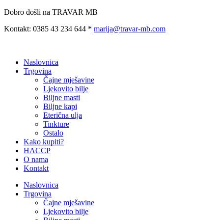
Preskoči
Dobro došli na TRAVAR MB
na
Kontakt: 0385 43 234 644 *
marija@travar-mb.com
sadržaj
Naslovnica
Trgovina
Čajne mješavine
Ljekovito bilje
Biljne masti
Biljne kapi
Eterična ulja
Tinkture
Ostalo
Kako kupiti?
HACCP
O nama
Kontakt
Naslovnica
Trgovina
Čajne mješavine
Ljekovito bilje