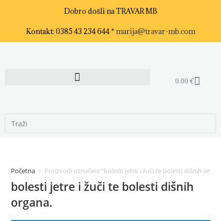
Dobro došli na TRAVAR MB
Kontakt: 0385 43 234 644 *
marija@travar-mb.com
0.00
€
Početna
>
Proizvodi označeni “bolesti jetre i žuči te bolesti dišnih organ
bolesti jetre i žuči te bolesti dišnih
organa.