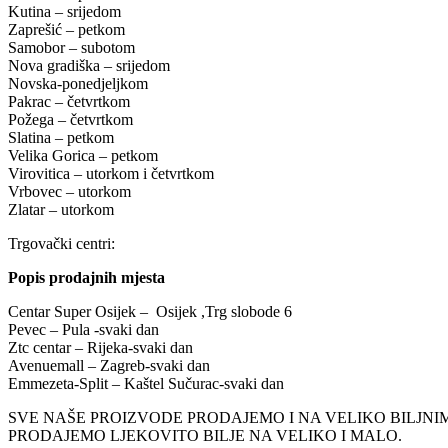
Kutina – srijedom
Zaprešić – petkom
Samobor – subotom
Nova gradiška – srijedom
Novska-ponedjeljkom
Pakrac – četvrtkom
Požega – četvrtkom
Slatina – petkom
Velika Gorica – petkom
Virovitica – utorkom i četvrtkom
Vrbovec – utorkom
Zlatar – utorkom
Trgovački centri:
Popis prodajnih mjesta
Centar Super Osijek – Osijek ,Trg slobode 6
Pevec – Pula -svaki dan
Ztc centar – Rijeka-svaki dan
Avenuemall – Zagreb-svaki dan
Emmezeta-Split – Kaštel Sučurac-svaki dan
SVE NAŠE PROIZVODE PRODAJEMO I NA VELIKO BILJN
PRODAJEMO LJEKOVITO BILJE NA VELIKO I MALO.