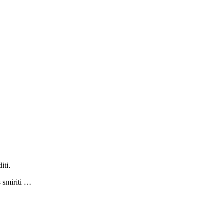
iti.
s smiriti …