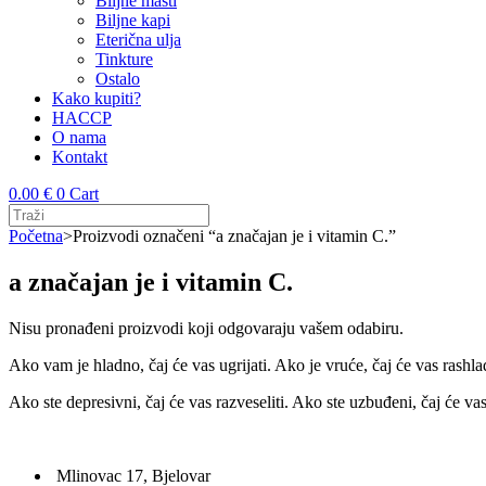
Biljne masti
Biljne kapi
Eterična ulja
Tinkture
Ostalo
Kako kupiti?
HACCP
O nama
Kontakt
0.00
€
0
Cart
Početna
>
Proizvodi označeni “a značajan je i vitamin C.”
a značajan je i vitamin C.
Nisu pronađeni proizvodi koji odgovaraju vašem odabiru.
Ako vam je hladno, čaj će vas ugrijati. Ako je vruće, čaj će vas rashlad
Ako ste depresivni, čaj će vas razveseliti. Ako ste uzbuđeni, čaj će va
Mlinovac 17, Bjelovar