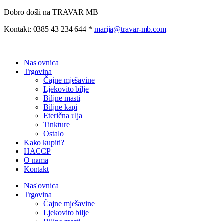
Preskoči
Dobro došli na TRAVAR MB
na
Kontakt: 0385 43 234 644 *
marija@travar-mb.com
sadržaj
Naslovnica
Trgovina
Čajne mješavine
Ljekovito bilje
Biljne masti
Biljne kapi
Eterična ulja
Tinkture
Ostalo
Kako kupiti?
HACCP
O nama
Kontakt
Naslovnica
Trgovina
Čajne mješavine
Ljekovito bilje