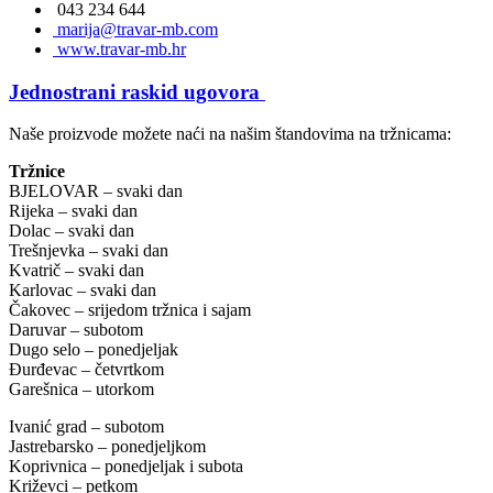
043 234 644
marija@travar-mb.com
www.travar-mb.hr
Jednostrani raskid ugovora
Naše proizvode možete naći na našim štandovima na tržnicama:
Tržnice
BJELOVAR – svaki dan
Rijeka – svaki dan
Dolac – svaki dan
Trešnjevka – svaki dan
Kvatrič – svaki dan
Karlovac – svaki dan
Čakovec – srijedom tržnica i sajam
Daruvar – subotom
Dugo selo – ponedjeljak
Đurđevac – četvrtkom
Garešnica – utorkom
Ivanić grad – subotom
Jastrebarsko – ponedjeljkom
Koprivnica – ponedjeljak i subota
Križevci – petkom